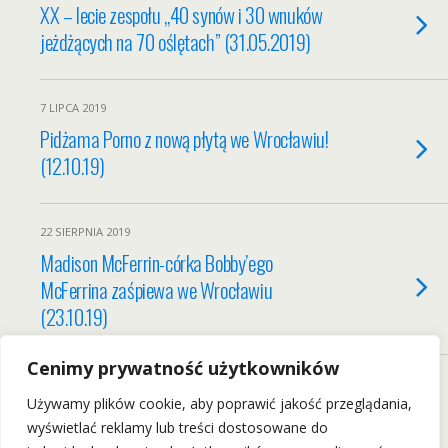
XX – lecie zespołu „40 synów i 30 wnuków
jeżdżących na 70 oślętach” (31.05.2019)
7 LIPCA 2019
Pidżama Porno z nową płytą we Wrocławiu!
(12.10.19)
22 SIERPNIA 2019
Madison McFerrin-córka Bobby’ego
McFerrina zaśpiewa we Wrocławiu
(23.10.19)
Cenimy prywatność użytkowników
Load More From This Category…
Używamy plików cookie, aby poprawić jakość przeglądania,
wyświetlać reklamy lub treści dostosowane do