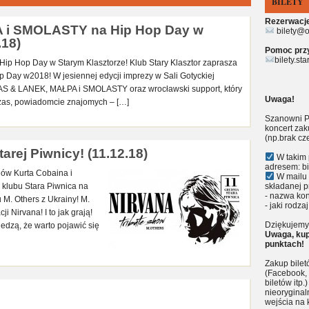
BILETY
Rezerwacje 
 i SMOLASTY na Hip Hop Day w
bilety@o
.18)
Pomoc przy 
bilety.st
 Hop Day w Starym Klasztorze! Klub Stary Klasztor zaprasza
p Day w2018! W jesiennej edycji imprezy w Sali Gotyckiej
ŁAS & LANEK, MAŁPA i SMOLASTY oraz wrocławski support, który
Uwaga!
czas, powiadomcie znajomych – […]
Szanowni P
koncert zak
(np.brak cz
arej Piwnicy! (11.12.18)
W takim 
adresem: bi
nów Kurta Cobaina i
W mailu 
 klubu Stara Piwnica na
składanej p
- nazwa kon
M. Others z Ukrainy! M.
- jaki rodzaj
i Nirvana! I to jak grają!
Dziękujemy 
iedzą, że warto pojawić się
Uwaga, kup
punktach!
Zakup bile
(Facebook, 
biletów itp
nieoryginal
wejścia na 