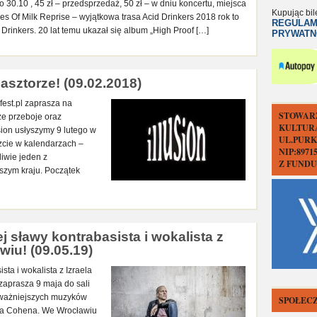
 do 30.10 , 45 zł – przedsprzedaż, 50 zł – w dniu koncertu, miejsca
Kupując bil
es Of Milk Reprise – wyjątkowa trasa Acid Drinkers 2018 rok to
REGULAM
 Drinkers. 20 lat temu ukazał się album „High Proof […]
PRYWATN
lasztorze! (09.02.2018)
fest.pl zaprasza na
STOWAR
ze przeboje oraz
KULTUR
usion usłyszymy 9 lutego w
UL.PURK
zcie w kalendarzach –
NIP:897
iwie jeden z
Z FUND
szym kraju. Początek
 sławy kontrabasista i wokalista z
wiu! (09.05.19)
ta i wokalista z Izraela
zaprasza 9 maja do sali
ajważniejszych muzyków
SPOŁECZ
aia Cohena. We Wrocławiu