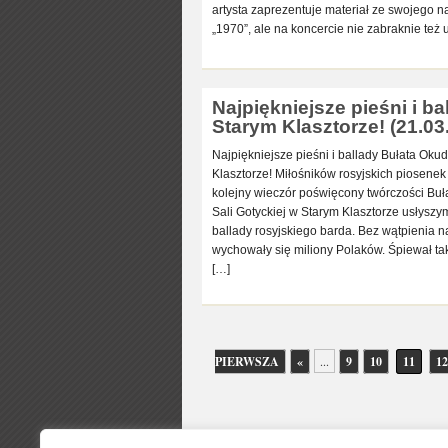
artysta zaprezentuje materiał ze swojego 
„1970”, ale na koncercie nie zabraknie też
Najpiękniejsze pieśni i 
Starym Klasztorze! (21.03
Najpiękniejsze pieśni i ballady Bułata Ok
Klasztorze! Miłośników rosyjskich piosenek
kolejny wieczór poświęcony twórczości Bu
Sali Gotyckiej w Starym Klasztorze usłyszym
ballady rosyjskiego barda. Bez wątpienia na
wychowały się miliony Polaków. Śpiewał ta
[…]
PIERWSZA
«
...
9
10
11
12