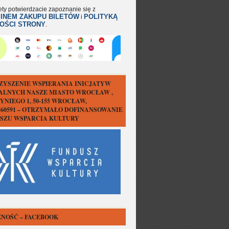
ety potwierdzacie zapoznanie się z
INEM ZAKUPU BILETÓW
POLITYKĄ
i
OŚCI STRONY
.
ZYSZENIE WSPIERANIA INICJATYW
ALNYCH NASZE MIASTO WROCŁAW ,
YNIEGO 1, 50-155 WROCŁAW,
1560591 – OTRZYMAŁO DOFINANSOWANIE
USZU WSPARCIA KULTURY
NOŚĆ – FACEBOOK