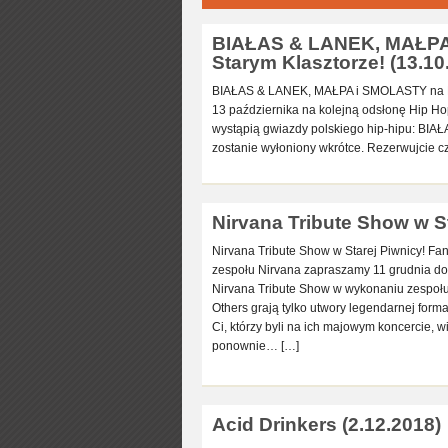
BIAŁAS & LANEK, MAŁPA
Starym Klasztorze! (13.10
BIAŁAS & LANEK, MAŁPA i SMOLASTY na Hip
13 października na kolejną odsłonę Hip Ho
wystąpią gwiazdy polskiego hip-hipu: BIA
zostanie wyłoniony wkrótce. Rezerwujcie 
Nirvana Tribute Show w St
Nirvana Tribute Show w Starej Piwnicy! Fa
zespołu Nirvana zapraszamy 11 grudnia do
Nirvana Tribute Show w wykonaniu zespołu 
Others grają tylko utwory legendarnej formacj
Ci, którzy byli na ich majowym koncercie, w
ponownie… […]
Acid Drinkers (2.12.2018)