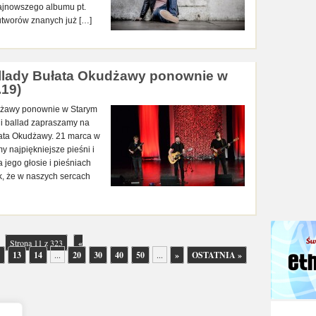
najnowszego albumu pt.
 utworów znanych już […]
ballady Bułata Okudżawy ponownie w
.19)
udżawy ponownie w Starym
 i ballad zapraszamy na
łata Okudżawy. 21 marca w
y najpiękniejsze pieśni i
 jego głosie i pieśniach
k, że w naszych sercach
Strona 11 z 323
«
13
14
...
20
30
40
50
...
»
OSTATNIA »