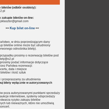
biletów (odbiór osobisty):
2.pl
zakupie biletów on-line:
aryklasztor@gmail.com
Kup bilet on-line
>>
<<
aństwo, w dniu poprzedzającym dany
up biletów online może być utrudniony
erwonego odnośnika bilety).
przypadku prosimy o rezerwację biletów pod
lety@o2.pl
prosimy podać informacje dotyczące
rzez Państwa rezerwacji:
certu, data i miejsce
 biletów i ilość sztuk
i przepraszamy za utrudnienia
uj bilety wyłącznie w autoryzowanych
tów poza autoryzowanymi punktami sprzedaży
aukcje internetowe, systemy odsprzedaży
.) stwarza ryzyko zakupu biletów
nych lub nieważnych, które nie umożliwią
koncert.