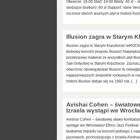
Otwarcie: 18.00 Start: 19.00 Bilety: 40 zł –
siedzące (balkon): 60 zł Support: Vane Vers
rocznice dwóch ważnych płyt w historii Acid
Illusion zagra w Starym K
Illusion zagra w Starym Klasztorze! wROCK
klubowy koncert zespołu Illusion! Najwięks
przekrojowy materiał ze wszystkich płyt Ill
Sali Gotyckiej w Starym Klasztorze. Zaznac
obecność obowiązkowa! Illusion to niewątpl
najważniejszych zespołów rockowych w na
historii Illusion datuje się na 1992 rok. […]
Avishai Cohen – światowej
Izraela wystąpi we Wrocła
Avishai Cohen – światowej sławy kontrabasis
wystąpi we Wrocławiu! Ethno Jazz Festival 
teatralnej Impartu na koncert jednego z n
jazzowych, pochodzącego z Izraela Avish