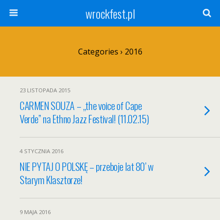
wrockfest.pl
Categories ›
2016
23 LISTOPADA 2015
CARMEN SOUZA – „the voice of Cape
Verde” na Ethno Jazz Festival! (11.02.15)
4 STYCZNIA 2016
NIE PYTAJ O POLSKĘ – przeboje lat 80’ w
Starym Klasztorze!
9 MAJA 2016