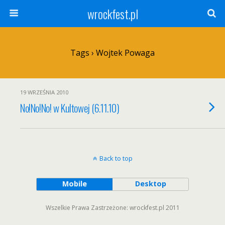
wrockfest.pl
Tags › Wojtek Powaga
19 WRZEŚNIA 2010
No!No!No! w Kultowej (6.11.10)
Back to top
Mobile
Desktop
Wszelkie Prawa Zastrzeżone: wrockfest.pl 2011