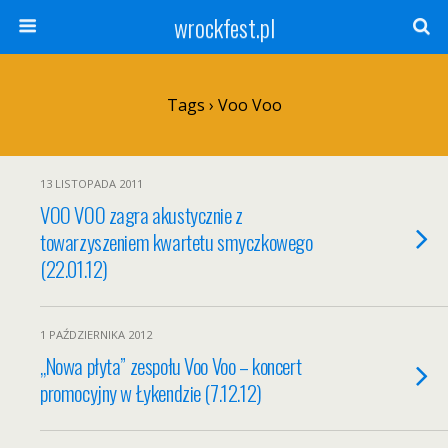
wrockfest.pl
Tags › Voo Voo
13 LISTOPADA 2011
VOO VOO zagra akustycznie z
towarzyszeniem kwartetu smyczkowego
(22.01.12)
1 PAŹDZIERNIKA 2012
„Nowa płyta” zespołu Voo Voo – koncert
promocyjny w Łykendzie (7.12.12)