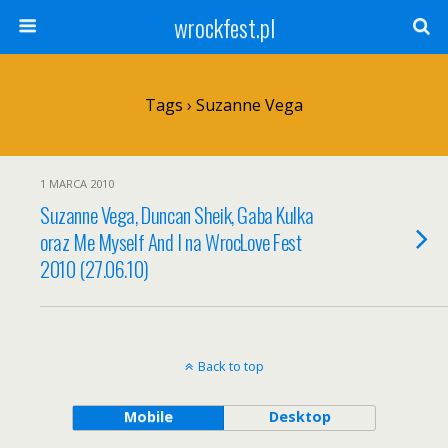
wrockfest.pl
Tags › Suzanne Vega
1 MARCA 2010
Suzanne Vega, Duncan Sheik, Gaba Kulka
oraz Me Myself And I na WrocLove Fest
2010 (27.06.10)
Back to top
Mobile
Desktop