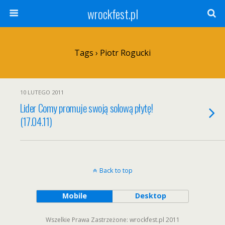
wrockfest.pl
Tags › Piotr Rogucki
10 LUTEGO 2011
Lider Comy promuje swoją solową płytę!
(17.04.11)
Back to top
Mobile
Desktop
Wszelkie Prawa Zastrzeżone: wrockfest.pl 2011