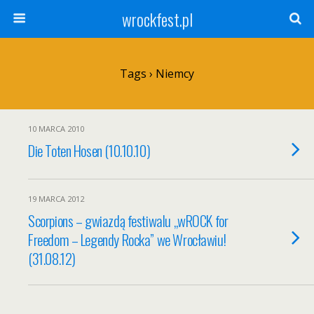
wrockfest.pl
Tags › Niemcy
10 MARCA 2010
Die Toten Hosen (10.10.10)
19 MARCA 2012
Scorpions – gwiazdą festiwalu „wROCK for
Freedom – Legendy Rocka” we Wrocławiu!
(31.08.12)