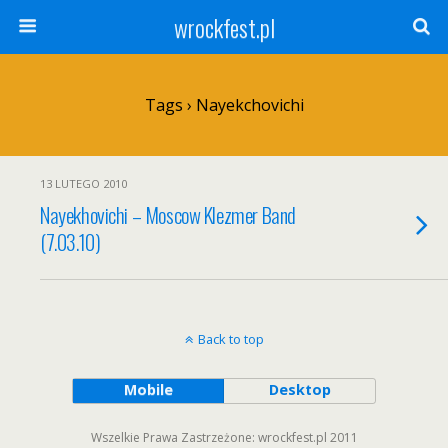
wrockfest.pl
Tags › Nayekchovichi
13 LUTEGO 2010
Nayekhovichi – Moscow Klezmer Band
(7.03.10)
Back to top
Mobile
Desktop
Wszelkie Prawa Zastrzeżone: wrockfest.pl 2011