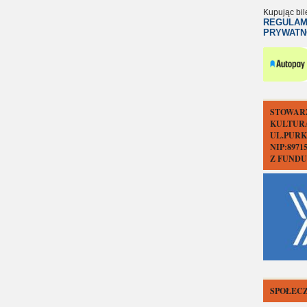
Kupując bil
REGULAM
PRYWATN
STOWAR
KULTUR
UL.PURK
NIP:897
Z FUND
SPOŁECZ