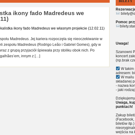
BILETY
Rezerwacje 
istka ikony fado Madredeus we
bilety@o
11)
Pomoc przy 
bilety.st
espołu Madredeus. Jej kariera rozpoczęła się nieoczekiwanie w
Uwaga!
ieli zespołu Madredeus (Rodrigo Leão i Gabriel Gomes), gdy w
 wraz z grupą przyjaciół śpiewała przy stoliku obok nich. Po
Szanowni P
galhães’em, innym z […]
koncert zak
(np.brak cz
W takim 
adresem: bi
W mailu 
składanej p
- nazwa kon
- jaki rodzaj
Dziękujemy 
Uwaga, kup
punktach!
Zakup bile
(Facebook, 
biletów itp
nieoryginal
wejścia na 