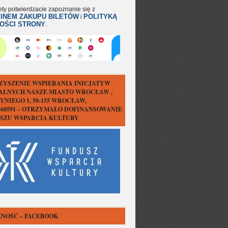
ety potwierdzacie zapoznanie się z
INEM ZAKUPU BILETÓW
POLITYKĄ
i
OŚCI STRONY
.
ZYSZENIE WSPIERANIA INICJATYW
ALNYCH NASZE MIASTO WROCŁAW ,
YNIEGO 1, 50-155 WROCŁAW,
1560591 – OTRZYMAŁO DOFINANSOWANIE
USZU WSPARCIA KULTURY
NOŚĆ – FACEBOOK