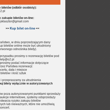
biletów (odbiór osobisty):
2.pl
zakupie biletów on-line:
aryklasztor@gmail.com
Kup bilet on-line
>>
<<
aństwo, w dniu poprzedzającym dany
up biletów online może być utrudniony
erwonego odnośnika bilety).
przypadku prosimy o rezerwację biletów pod
lety@o2.pl
prosimy podać informacje dotyczące
rzez Państwa rezerwacji:
certu, data i miejsce
 biletów i ilość sztuk
i przepraszamy za utrudnienia
uj bilety wyłącznie w autoryzowanych
tów poza autoryzowanymi punktami sprzedaży
aukcje internetowe, systemy odsprzedaży
.) stwarza ryzyko zakupu biletów
nych lub nieważnych, które nie umożliwią
koncert.