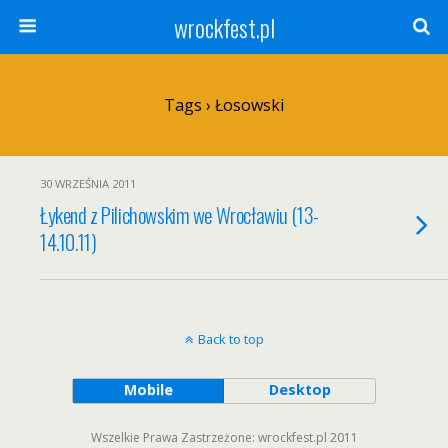
wrockfest.pl
Tags › Łosowski
30 WRZEŚNIA 2011
Łykend z Pilichowskim we Wrocławiu (13-
14.10.11)
Back to top
Mobile
Desktop
Wszelkie Prawa Zastrzeżone: wrockfest.pl 2011