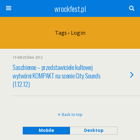
wrockfest.pl
Tags › Log:in
19 WRZEŚNIA 2012
Saschienne – przedstawiciele kultowej
wytwórni KOMPAKT na scenie City Sounds
(1.12.12)
Back to top
Mobile
Desktop