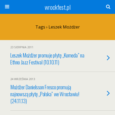
wrockfest.pl
Tags › Leszek Możdżer
23 SIERPNIA 2011
Leszek Możdżer promuje płytę „Komeda” na
Ethno Jazz Festival (10.10.11)
24 WRZEŚNIA 2013
Możdżer Danielsson Fresco promują
najnowszą płytę „Polska” we Wrocławiu!
(24.11.13)