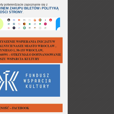
ety potwierdzacie zapoznanie się z
INEM ZAKUPU BILETÓW
POLITYKĄ
i
OŚCI STRONY
.
ZYSZENIE WSPIERANIA INICJATYW
ALNYCH NASZE MIASTO WROCŁAW ,
YNIEGO 1, 50-155 WROCŁAW,
1560591 – OTRZYMAŁO DOFINANSOWANIE
USZU WSPARCIA KULTURY
NOŚĆ – FACEBOOK