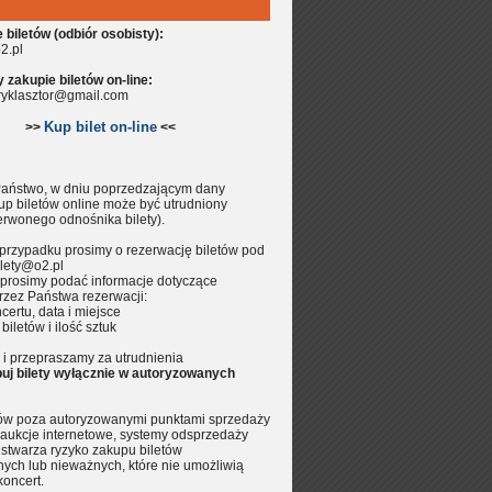
biletów (odbiór osobisty):
2.pl
zakupie biletów on-line:
aryklasztor@gmail.com
Kup bilet on-line
>>
<<
aństwo, w dniu poprzedzającym dany
up biletów online może być utrudniony
erwonego odnośnika bilety).
przypadku prosimy o rezerwację biletów pod
lety@o2.pl
prosimy podać informacje dotyczące
rzez Państwa rezerwacji:
certu, data i miejsce
 biletów i ilość sztuk
i przepraszamy za utrudnienia
uj bilety wyłącznie w autoryzowanych
tów poza autoryzowanymi punktami sprzedaży
aukcje internetowe, systemy odsprzedaży
.) stwarza ryzyko zakupu biletów
nych lub nieważnych, które nie umożliwią
koncert.