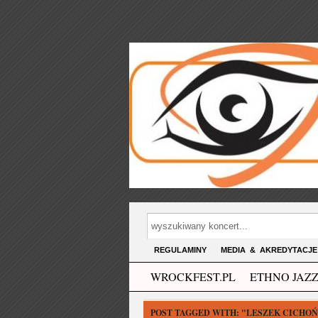
REGULAMINY
MEDIA & AKREDYTACJE
WROCKFEST.PL
ETHNO JAZZ
POST TAGGED WITH:
"LESZEK CICHOŃ