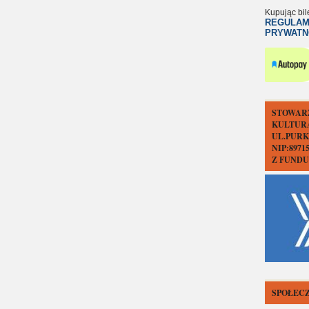
Kupując bil
REGULAM
PRYWATN
STOWAR
KULTUR
UL.PURK
NIP:897
Z FUND
SPOŁECZ