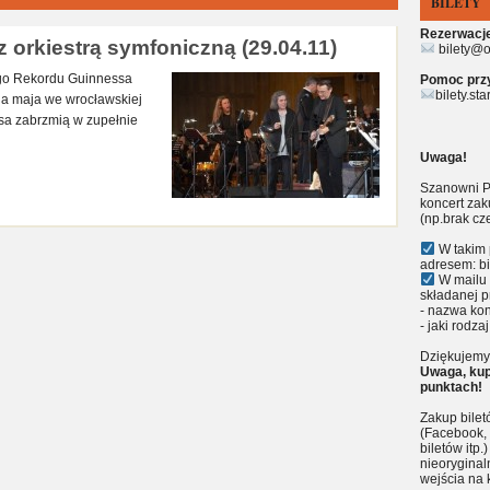
BILETY
Rezerwacje 
 orkiestrą symfoniczną (29.04.11)
bilety@o
ego Rekordu Guinnessa
Pomoc przy 
bilety.st
nia maja we wrocławskiej
ksa zabrzmią w zupełnie
Uwaga!
Szanowni P
koncert zak
(np.brak cz
W takim 
adresem: bi
W mailu 
składanej p
- nazwa kon
- jaki rodzaj
Dziękujemy 
Uwaga, kup
punktach!
Zakup bile
(Facebook, 
biletów itp
nieoryginal
wejścia na 