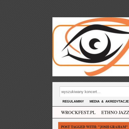
REGULAMINY
MEDIA & AKREDYTACJE
WROCKFEST.PL
ETHNO JAZZ
POST TAGGED WITH:
"JOSH GRAHAM"