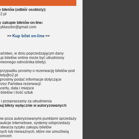
biletów (odbiór osobisty):
2.pl
zakupie biletów on-line:
aryklasztor@gmail.com
Kup bilet on-line
>>
<<
aństwo, w dniu poprzedzającym dany
up biletów online może być utrudniony
erwonego odnośnika bilety).
przypadku prosimy o rezerwację biletów pod
lety@o2.pl
prosimy podać informacje dotyczące
rzez Państwa rezerwacji:
certu, data i miejsce
 biletów i ilość sztuk
i przepraszamy za utrudnienia
uj bilety wyłącznie w autoryzowanych
tów poza autoryzowanymi punktami sprzedaży
aukcje internetowe, systemy odsprzedaży
.) stwarza ryzyko zakupu biletów
nych lub nieważnych, które nie umożliwią
koncert.