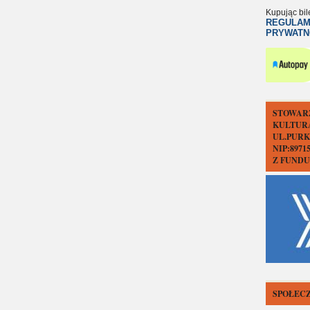
Kupując bil
REGULAM
PRYWATN
STOWAR
KULTUR
UL.PURK
NIP:897
Z FUND
SPOŁECZ