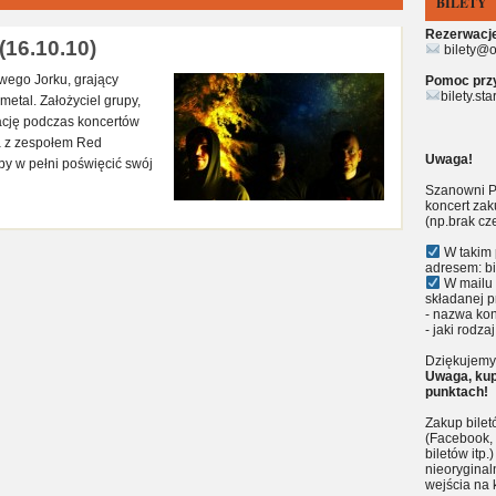
BILETY
Rezerwacje 
(16.10.10)
bilety@o
owego Jorku, grający
Pomoc przy 
bilety.st
metal. Założyciel grupy,
ację podczas koncertów
ia z zespołem Red
Uwaga!
by w pełni poświęcić swój
Szanowni P
koncert zak
(np.brak cz
W takim 
adresem: bi
W mailu 
składanej p
- nazwa kon
- jaki rodzaj
Dziękujemy 
Uwaga, kup
punktach!
Zakup bile
(Facebook, 
biletów itp
nieoryginal
wejścia na 