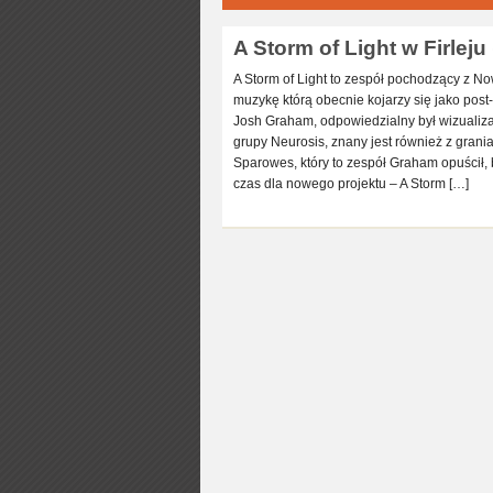
A Storm of Light w Firleju 
A Storm of Light to zespół pochodzący z N
muzykę którą obecnie kojarzy się jako post-
Josh Graham, odpowiedzialny był wizualiz
grupy Neurosis, znany jest również z gran
Sparowes, który to zespół Graham opuścił, 
czas dla nowego projektu – A Storm […]