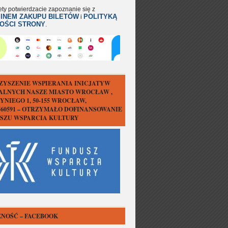
ety potwierdzacie zapoznanie się z
INEM ZAKUPU BILETÓW
POLITYKĄ
i
OŚCI STRONY
.
ZYSZENIE WSPIERANIA INICJATYW
ALNYCH NASZE MIASTO WROCŁAW ,
YNIEGO 1, 50-155 WROCŁAW,
1560591 – OTRZYMAŁO DOFINANSOWANIE
USZU WSPARCIA KULTURY
NOŚĆ – FACEBOOK