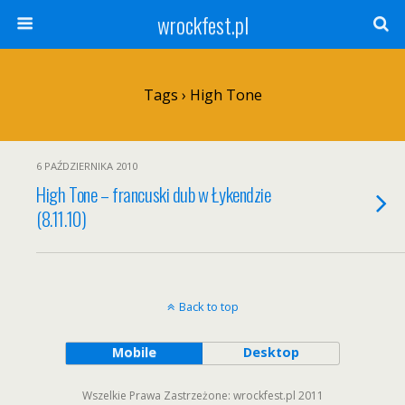
wrockfest.pl
Tags › High Tone
6 PAŹDZIERNIKA 2010
High Tone – francuski dub w Łykendzie
(8.11.10)
Back to top
Mobile
Desktop
Wszelkie Prawa Zastrzeżone: wrockfest.pl 2011