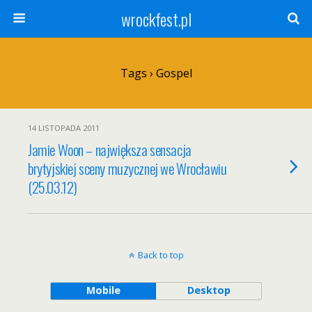
wrockfest.pl
Tags › Gospel
14 LISTOPADA 2011
Jamie Woon – największa sensacja
brytyjskiej sceny muzycznej we Wrocławiu
(25.03.12)
Back to top
Mobile
Desktop