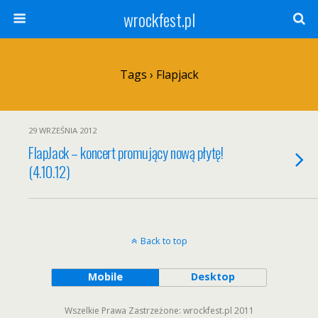
wrockfest.pl
Tags › Flapjack
29 WRZEŚNIA 2012
FlapJack – koncert promujący nową płytę!
(4.10.12)
Back to top
Mobile
Desktop
Wszelkie Prawa Zastrzeżone: wrockfest.pl 2011