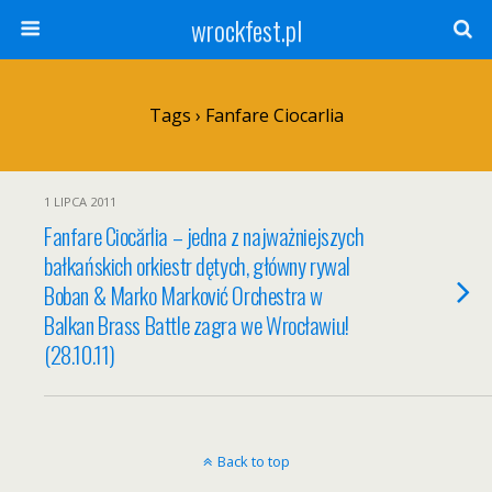
wrockfest.pl
Tags › Fanfare Ciocarlia
1 LIPCA 2011
Fanfare Ciocărlia – jedna z najważniejszych
bałkańskich orkiestr dętych, główny rywal
Boban & Marko Marković Orchestra w
Balkan Brass Battle zagra we Wrocławiu!
(28.10.11)
Back to top