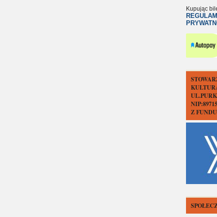
Kupując bil
REGULAM
PRYWATN
STOWAR
KULTUR
UL.PURK
NIP:897
Z FUND
SPOŁECZ