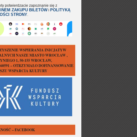
ety potwierdzacie zapoznanie się z
INEM ZAKUPU BILETÓW
POLITYKĄ
i
OŚCI STRONY
.
ZYSZENIE WSPIERANIA INICJATYW
ALNYCH NASZE MIASTO WROCŁAW ,
YNIEGO 1, 50-155 WROCŁAW,
1560591 – OTRZYMAŁO DOFINANSOWANIE
USZU WSPARCIA KULTURY
NOŚĆ – FACEBOOK