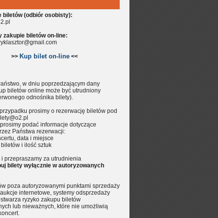
biletów (odbiór osobisty):
2.pl
zakupie biletów on-line:
aryklasztor@gmail.com
Kup bilet on-line
>>
<<
aństwo, w dniu poprzedzającym dany
up biletów online może być utrudniony
erwonego odnośnika bilety).
przypadku prosimy o rezerwację biletów pod
lety@o2.pl
prosimy podać informacje dotyczące
rzez Państwa rezerwacji:
certu, data i miejsce
 biletów i ilość sztuk
i przepraszamy za utrudnienia
uj bilety wyłącznie w autoryzowanych
tów poza autoryzowanymi punktami sprzedaży
aukcje internetowe, systemy odsprzedaży
.) stwarza ryzyko zakupu biletów
nych lub nieważnych, które nie umożliwią
koncert.