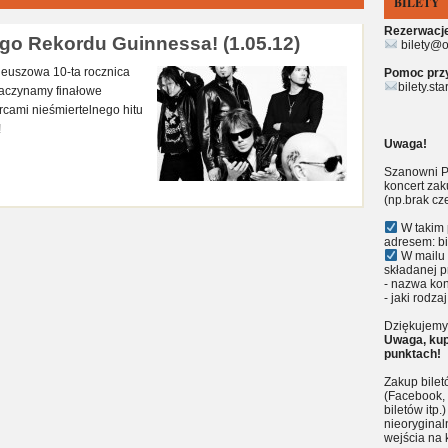
BILETY
Rezerwacje 
go Rekordu Guinnessa! (1.05.12)
bilety@o
ileuszowa 10-ta rocznica
Pomoc przy 
bilety.st
zaczynamy finałowe
órcami nieśmiertelnego hitu
!
Uwaga!
Szanowni P
koncert zak
(np.brak cz
W takim 
adresem: bi
W mailu 
składanej p
- nazwa kon
- jaki rodzaj
Dziękujemy 
Uwaga, kup
punktach!
Zakup bile
(Facebook, 
biletów itp
nieoryginal
wejścia na 