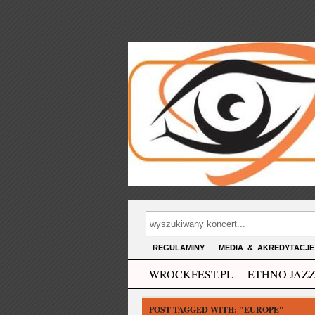
REGULAMINY
MEDIA & AKREDYTACJE
WROCKFEST.PL
ETHNO JAZZ
POST TAGGED WITH:
"EUROPE"