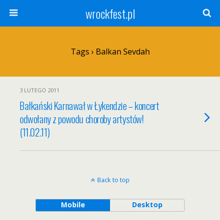
wrockfest.pl
Tags › Balkan Sevdah
3 LUTEGO 2011
Bałkański Karnawał w Łykendzie – koncert
odwołany z powodu choroby artystów!
(11.02.11)
Back to top
Mobile
Desktop