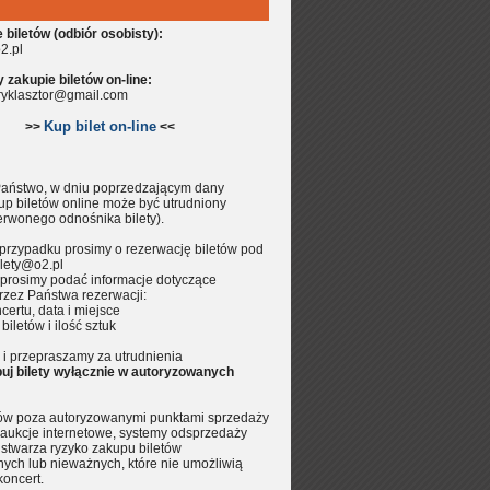
biletów (odbiór osobisty):
2.pl
zakupie biletów on-line:
aryklasztor@gmail.com
Kup bilet on-line
>>
<<
aństwo, w dniu poprzedzającym dany
up biletów online może być utrudniony
erwonego odnośnika bilety).
przypadku prosimy o rezerwację biletów pod
lety@o2.pl
prosimy podać informacje dotyczące
rzez Państwa rezerwacji:
certu, data i miejsce
 biletów i ilość sztuk
i przepraszamy za utrudnienia
uj bilety wyłącznie w autoryzowanych
tów poza autoryzowanymi punktami sprzedaży
aukcje internetowe, systemy odsprzedaży
.) stwarza ryzyko zakupu biletów
nych lub nieważnych, które nie umożliwią
koncert.