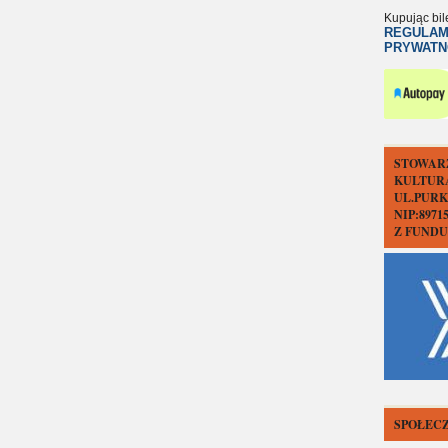
Kupując bil
REGULAM
PRYWATN
STOWAR
KULTUR
UL.PURK
NIP:897
Z FUND
SPOŁECZ