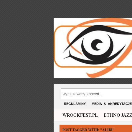
REGULAMINY
MEDIA & AKREDYTACJE
WROCKFEST.PL
ETHNO JAZZ
POST TAGGED WITH:
"ALIBI"