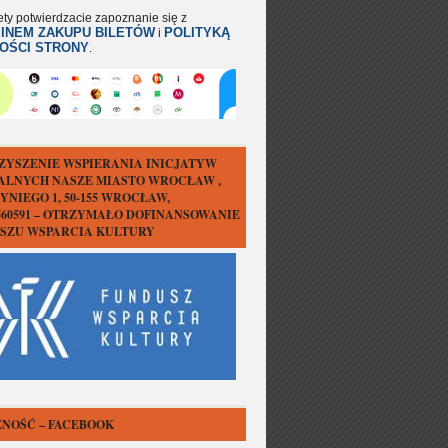
ety potwierdzacie zapoznanie się z
INEM ZAKUPU BILETÓW
POLITYKĄ
i
OŚCI STRONY
.
ZYSZENIE WSPIERANIA INICJATYW
ALNYCH NASZE MIASTO WROCŁAW ,
YNIEGO 1, 50-155 WROCŁAW,
1560591 – OTRZYMAŁO DOFINANSOWANIE
USZU WSPARCIA KULTURY
NOŚĆ – FACEBOOK