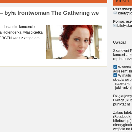
BILETY
Rezerwacje 
– była frontwoman The Gathering we
bilety@o
Pomoc przy 
bilety.st
zedostatnim koncercie
a Holenderka, właścicielka
ERGEN wraz z zespołem.
Uwaga!
Szanowni P
koncert zak
(np.brak cz
W takim 
adresem: bi
W mailu 
składanej p
- nazwa kon
- jaki rodzaj
Dziękujemy 
Uwaga, kup
punktach!
Zakup bile
(Facebook, 
biletów itp
nieoryginal
wejścia na 