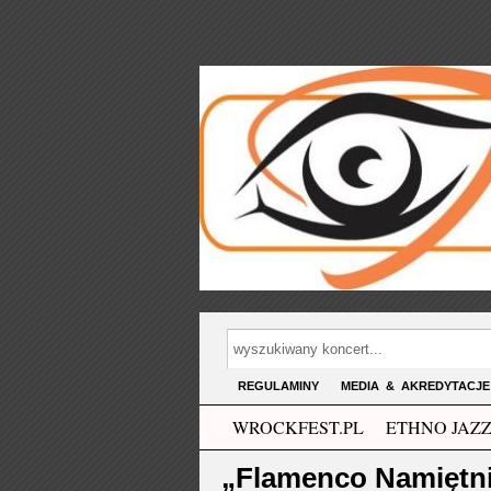
REGULAMINY
MEDIA & AKREDYTACJE
WROCKFEST.PL
ETHNO JAZZ
„Flamenco Namiętni