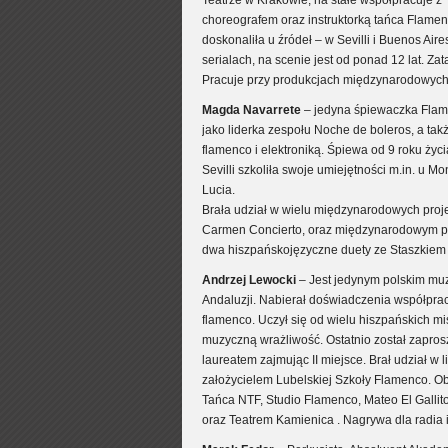
Teatrze w Krakowie, na stałe współpracuje z 
choreografem oraz instruktorką tańca Flamen
doskonaliła u źródeł – w Sevilli i Buenos Aire
serialach, na scenie jest od ponad 12 lat. Z
Pracuje przy produkcjach międzynarodowych, 
Magda Navarrete
– jedyna śpiewaczka Flamen
jako liderka zespołu Noche de boleros, a ta
flamenco i elektroniką. Śpiewa od 9 roku życ
Sevilli szkoliła swoje umiejętności m.in. u 
Lucia.
Brała udział w wielu międzynarodowych proje
Carmen Concierto, oraz międzynarodowym pro
dwa hiszpańskojęzyczne duety ze Staszkiem
Andrzej Lewocki
– Jest jedynym polskim muzy
Andaluzji. Nabierał doświadczenia współprac
flamenco. Uczył się od wielu hiszpańskich m
muzyczną wrażliwość. Ostatnio został zaprosz
laureatem zajmując II miejsce. Brał udział w 
założycielem Lubelskiej Szkoły Flamenco. O
Tańca NTF, Studio Flamenco, Mateo El Gall
oraz Teatrem Kamienica . Nagrywa dla radia i 