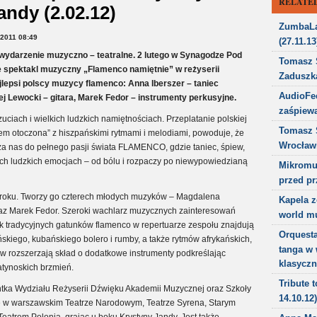
RELATED
andy (2.02.12)
ZumbaLa
2011 08:49
(27.11.13
 wydarzenie muzyczno – teatralne. 2 lutego w Synagodze Pod
Tomasz 
 spektakl muzyczny „Flamenco namiętnie” w reżyserii
Zaduszk
lepsi polscy muzycy flamenco: Anna Iberszer – taniec
AudioFee
j Lewocki – gitara, Marek Fedor – instrumenty perkusyjne.
zaśpiewa
ciach i wielkich ludzkich namiętnościach. Przeplatanie polskiej
Tomasz 
 otoczona” z hiszpańskimi rytmami i melodiami, powoduje, że
Wrocławi
dza nas do pełnego pasji świata FLAMENCO, gdzie taniec, śpiew,
zych ludzkich emocjach – od bólu i rozpaczy po niewypowiedzianą
Mikromus
przed pr
6 roku. Tworzy go czterech młodych muzyków – Magdalena
Kapela 
oraz Marek Fedor. Szeroki wachlarz muzycznych zainteresowań
world mu
k tradycyjnych gatunków flamenco w repertuarze zespołu znajdują
Orquesta
yńskiego, kubańskiego bolero i rumby, a także rytmów afrykańskich,
tanga w 
w rozszerzają skład o dodatkowe instrumenty podkreślając
klasyczn
latynoskich brzmień.
Tribute 
entka Wydziału Reżyserii Dźwięku Akademii Muzycznej oraz Szkoły
14.10.12)
e w warszawskim Teatrze Narodowym, Teatrze Syrena, Starym