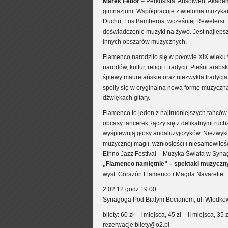
Marek Fedor
– Perkusista. Absolwent Akadem
gimnazjum. Współpracuje z wieloma muzykami 
Duchu, Los Bamberos, wcześniej Rewelersi. P
doświadczenie muzyki na żywo. Jest najlepsz
innych obszarów muzycznych.
Flamenco narodziło się w połowie XIX wieku 
narodów, kultur, religii i tradycji. Pieśni ara
śpiewy mauretańskie oraz niezwykła tradycja 
spoiły się w oryginalną nową formę muzycz
dźwiękach gitary.
Flamenco to jeden z najtrudniejszych tańców
obcasy tancerek, łączy się z delikatnymi ru
wyśpiewują głosy andaluzyjczyków. Niezwykłe
muzycznej magii, wzniosłości i niesamowitośc
Ethno Jazz Festival – Muzyka Świata w Syn
„Flamenco namiętnie” – spektakl muzyczny
wyst. Corazón Flamenco i Magda Navarette
2.02.12 godz.19.00
Synagoga Pod Białym Bocianem, ul. Włodko
bilety: 60 zł – I miejsca, 45 zł – II miejsca, 35
rezerwacje:bilety@o2.pl