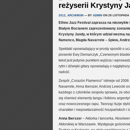
reżyserii Krystyny J
2012
,
ARCHIWUM
— BY
ADMIN
ON 28 LISTOPADA 
Ethno Jazz Festival zaprasza na niezwykłe
Białym Bocianem zaprezentowany zostanie
Krystyny Jandy, w którym udział wezmą naj
flamenco, Magda Navarrete – śpiew, Andrze
Spektakl opowiadający w prosty sposób o uczu
piosenki Ewy Demarczyk „Czerwonym blaskiem
tekst jest jedynie punktem wyjścia i wprowa
rytm i dźwięki gitary opowiadają o najgłębs
radość.
Zespół „Corazón Flamenco” istnieje od 200
Navarrete, Anna Iberszer, Andrzej Lewocki 
każdego z członków zespołu sprawia, że obo
się również elementy tanga i folkloru argent
oraz nowoczesnego rapu. Tworząc fuzje styló
charakter i niepowtarzalność hiszpańskich i 
Anna Iberszer
– Aktorka i tancerka. Absolw
Aktorskiej w Warszawie. Występuje gościnni