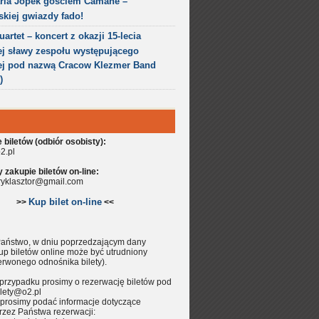
ria Jopek gościem Camane –
skiej gwiazdy fado!
artet – koncert z okazji 15-lecia
j sławy zespołu występującego
ej pod nazwą Cracow Klezmer Band
)
biletów (odbiór osobisty):
2.pl
zakupie biletów on-line:
aryklasztor@gmail.com
Kup bilet on-line
>>
<<
aństwo, w dniu poprzedzającym dany
up biletów online może być utrudniony
erwonego odnośnika bilety).
przypadku prosimy o rezerwację biletów pod
lety@o2.pl
prosimy podać informacje dotyczące
rzez Państwa rezerwacji: