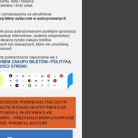
certu, data i miejsce
 biletów i ilość sztuk
i przepraszamy za utrudnienia
uj bilety wyłącznie w autoryzowanych
tów poza autoryzowanymi punktami sprzedaży
aukcje internetowe, systemy odsprzedaży
.) stwarza ryzyko zakupu biletów
nych lub nieważnych, które nie umożliwią
koncert.
ety potwierdzacie zapoznanie się z
INEM ZAKUPU BILETÓW
POLITYKĄ
i
OŚCI STRONY
.
ZYSZENIE WSPIERANIA INICJATYW
ALNYCH NASZE MIASTO WROCŁAW ,
YNIEGO 1, 50-155 WROCŁAW,
1560591 – OTRZYMAŁO DOFINANSOWANIE
USZU WSPARCIA KULTURY