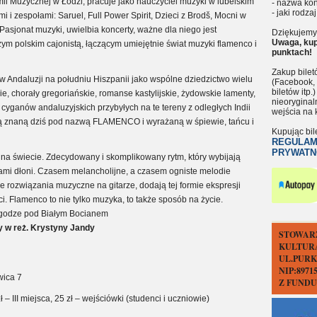
ii Muzycznej w Łodzi, pracuje jako nauczyciel muzyki w lubelskim
- nazwa kon
- jaki rodzaj
i zespołami: Saruel, Full Power Spirit, Dzieci z Brodš, Mocni w
asjonat muzyki, uwielbia koncerty, ważne dla niego jest
Dziękujemy 
Uwaga, kup
ym polskim cajonistą, łączącym umiejętnie świat muzyki flamenco i
punktach!
Zakup bile
w Andaluzji na południu Hiszpanii jako wspólne dziedzictwo wielu
(Facebook, 
biletów itp
bskie, chorały gregoriańskie, romanse kastylijskie, żydowskie lamenty,
nieoryginal
cyganów andaluzyjskich przybyłych na te tereny z odległych Indii
wejścia na 
ną znaną dziś pod nazwą FLAMENCO i wyrażaną w śpiewie, tańcu i
Kupując bil
REGULAM
PRYWATN
 na świecie. Zdecydowany i skomplikowany rytm, który wybijają
chami dłoni. Czasem melancholijne, a czasem ogniste melodie
 rozwiązania muzyczne na gitarze, dodają tej formie ekspresji
i. Flamenco to nie tylko muzyka, to także sposób na życie.
agodze pod Białym Bocianem
 w reż. Krystyny Jandy
STOWAR
KULTUR
UL.PURK
NIP:897
wica 7
Z FUND
 zł – III miejsca, 25 zł – wejściówki (studenci i uczniowie)