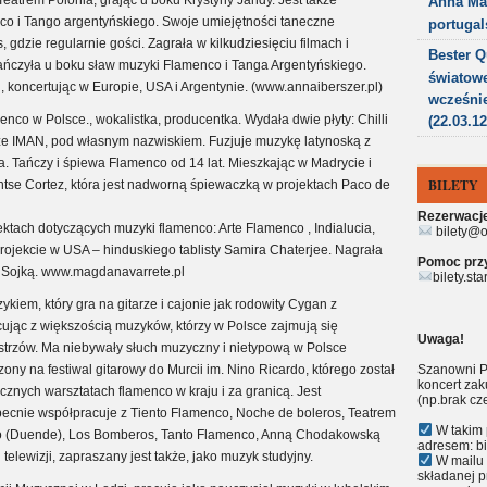
Teatrem Polonia, grając u boku Krystyny Jandy. Jest także
Anna Ma
co i Tango argentyńskiego. Swoje umiejętności taneczne
portugal
s, gdzie regularnie gości. Zagrała w kilkudziesięciu filmach i
Bester Qu
atańczyła u boku sław muzyki Flamenco i Tanga Argentyńskiego.
światowe
koncertując w Europie, USA i Argentynie. (www.annaiberszer.pl)
wcześni
co w Polsce., wokalistka, producentka. Wydała dwie płyty: Chilli
(22.03.12
kże IMAN, pod własnym nazwiskiem. Fuzjuje muzykę latynoską z
ia. Tańczy i śpiewa Flamenco od 14 lat. Mieszkając w Madrycie i
BILETY
Montse Cortez, która jest nadworną śpiewaczką w projektach Paco de
Rezerwacje 
ktach dotyczących muzyki flamenco: Arte Flamenco , Indialucia,
bilety@o
jekcie w USA – hinduskiego tablisty Samira Chaterjee. Nagrała
Pomoc przy 
 Sojką. www.magdanavarrete.pl
bilety.st
kiem, który gra na gitarze i cajonie jak rodowity Cygan z
ując z większością muzyków, którzy w Polsce zajmują się
Uwaga!
istrzów. Ma niebywały słuch muzyczny i nietypową w Polsce
ony na festiwal gitarowy do Murcii im. Nino Ricardo, którego został
Szanowni P
koncert zak
licznych warsztatach flamenco w kraju i za granicą. Jest
(np.brak cz
becnie współpracuje z Tiento Flamenco, Noche de boleros, Teatrem
W takim 
ito (Duende), Los Bomberos, Tanto Flamenco, Anną Chodakowską
adresem: bi
telewizji, zapraszany jest także, jako muzyk studyjny.
W mailu 
składanej p