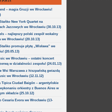
 POSTS
nd – magia Gruzji we Wrocławiu!
)
Stańko New York Quartet na
ach Jazzowych we Wrocławiu (30.10.13)
ls – najlepszy polski zespół wokalny
 we Wrocławiu! (20.10.13)
Stańko promuje płytę „Wisława” we
u! (20.05.13)
ic we Wrocławiu – ostatni koncert
zerwą w działalności zespołu! (24.01.13)
ze Wsi Warszawa z hiszpańską gwiazdą
sic we Wrocławiu (12.11.12)
 Tipica Ciudad Baigón – argentyńskie
wykonaniu orkiestry z Buenos Aires w
ym składzie (25.10.12)
to Cesaria Evora we Wrocławiu (13-