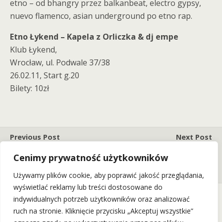
etno – od bhangry przez balkanbeat, electro gypsy,
nuevo flamenco, asian underground po etno rap.
Etno Łykend – Kapela z Orliczka & dj empe
Klub Łykend,
Wrocław, ul. Podwale 37/38
26.02.11, Start g.20
Bilety: 10zł
Previous Post
Next Post
Marcin Wyrostek & Tango
Zupełnie Nowy Hendrix - Z
Cenimy prywatność użytkowników
Corazon Quintet (27.03.11)
Orkiestrą Symfoniczną
(29.04.11)
Używamy plików cookie, aby poprawić jakość przeglądania,
wyświetlać reklamy lub treści dostosowane do
indywidualnych potrzeb użytkowników oraz analizować
ruch na stronie. Kliknięcie przycisku „Akceptuj wszystkie”
Back to top