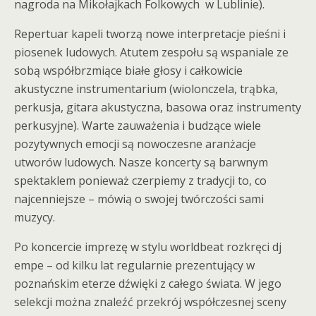
nagroda na Mikołajkach Folkowych w Lublinie).
Repertuar kapeli tworzą nowe interpretacje pieśni i
piosenek ludowych. Atutem zespołu są wspaniale ze
sobą współbrzmiące białe głosy i całkowicie
akustyczne instrumentarium (wiolonczela, trąbka,
perkusja, gitara akustyczna, basowa oraz instrumenty
perkusyjne). Warte zauważenia i budzące wiele
pozytywnych emocji są nowoczesne aranżacje
utworów ludowych. Nasze koncerty są barwnym
spektaklem ponieważ czerpiemy z tradycji to, co
najcenniejsze – mówią o swojej twórczości sami
muzycy.
Po koncercie imprezę w stylu worldbeat rozkręci dj
empe – od kilku lat regularnie prezentujący w
poznańskim eterze dźwięki z całego świata. W jego
selekcji można znaleźć przekrój współczesnej sceny